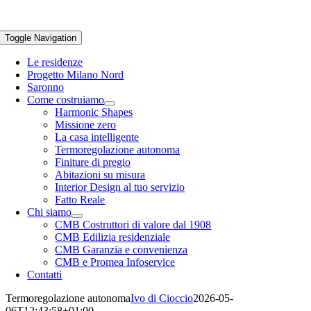
Toggle Navigation
Le residenze
Progetto Milano Nord
Saronno
Come costruiamo
Harmonic Shapes
Missione zero
La casa intelligente
Termoregolazione autonoma
Finiture di pregio
Abitazioni su misura
Interior Design al tuo servizio
Fatto Reale
Chi siamo
CMB Costruttori di valore dal 1908
CMB Edilizia residenziale
CMB Garanzia e convenienza
CMB e Promea Infoservice
Contatti
Termoregolazione autonoma
Ivo di Cioccio
2026-05-
06T12:43:58+01:00