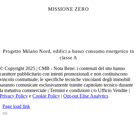
MISSIONE ZERO
Progetto Milano Nord, edifici a basso consumo energetico in
classe A
© Copyright 2025 | CMB - Nota Bene: i contenuti del sito hanno
carattere pubblicitario con intenti promozionali e non costituiscono
vincolo contrattuale; le specifiche tecniche vincolanti degli immobili
saranno comunicate esclusivamente tramite capitolato tecnico durante
la trattativa commerciale | Termini e condizioni c/o Ufficio Vendite |
Privacy Policy
e
Cookie Policy
|
Opt-out Elise Analytics
Page load link