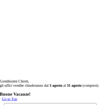
Gentilissimi Clienti,
gli uffici vendite chiuderanno dal
3 agosto
al
31 agosto
(compresi).
Buone Vacanze!
Go to Top