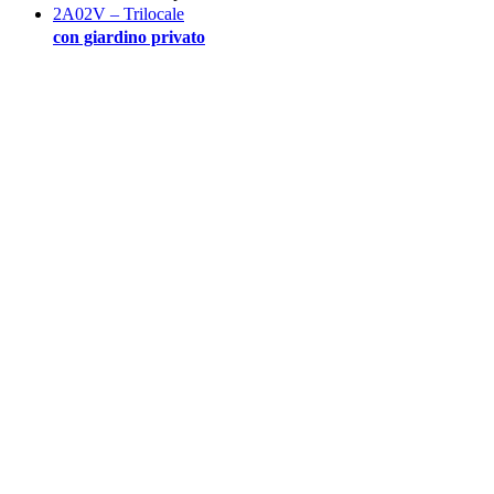
2A02V – Trilocale
con giardino privato