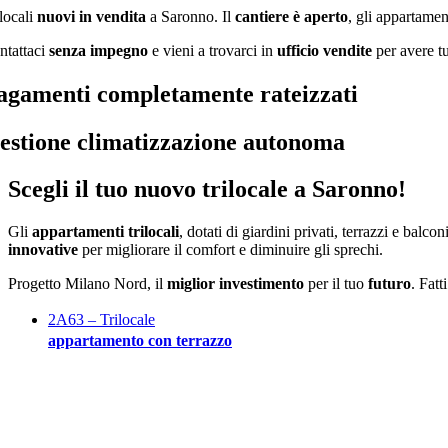
ilocali
nuovi in vendita
a Saronno. Il
cantiere è aperto
, gli appartame
ntattaci
senza impegno
e vieni a trovarci in
ufficio vendite
per avere tu
agamenti completamente rateizzati
estione climatizzazione autonoma
Scegli il tuo nuovo trilocale a Saronno!
Gli
appartamenti trilocali
, dotati di giardini privati, terrazzi e balcon
innovative
per migliorare il comfort e diminuire gli sprechi.
Progetto Milano Nord, il
miglior investimento
per il tuo
futuro
. Fatt
2A63 – Trilocale
appartamento con terrazzo