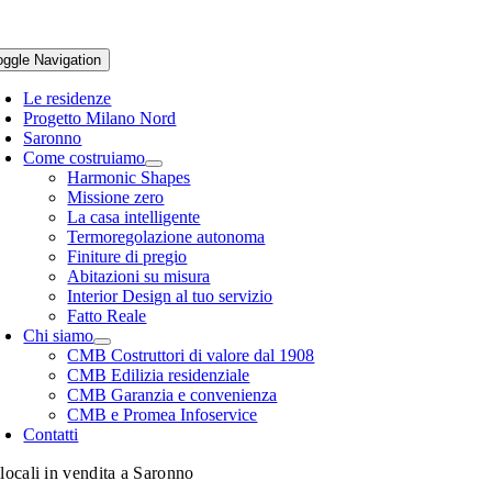
oggle Navigation
Le residenze
Progetto Milano Nord
Saronno
Come costruiamo
Harmonic Shapes
Missione zero
La casa intelligente
Termoregolazione autonoma
Finiture di pregio
Abitazioni su misura
Interior Design al tuo servizio
Fatto Reale
Chi siamo
CMB Costruttori di valore dal 1908
CMB Edilizia residenziale
CMB Garanzia e convenienza
CMB e Promea Infoservice
Contatti
ilocali in vendita a Saronno